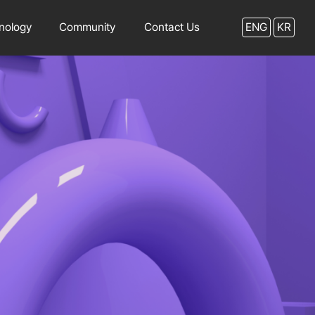
nology
Community
Contact Us
ENG
KR