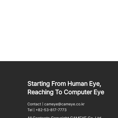
Starting From Human Eye,
Reaching To Computer Eye
Contact | cameye@cameye.co.kr
Tel | +82-53-817-7773